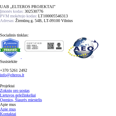
UAB „ELTEROS PROJEKTAI”
Įmonės kodas:
302530776
PVM mokėtojo kodas:
LT100005546313
Adresas:
Žirmūnų g. 54B, LT-09100 Vilnius
Socialinis tinklas:
Susisiekite
+370 5261 2492
info@elteros.lt
Projektai
Zoknių oro uostas
Lietuvos geležinkeliai
Ogmios, Šiaurės miestelis
Apie mus
Apie mus
Kontaktai