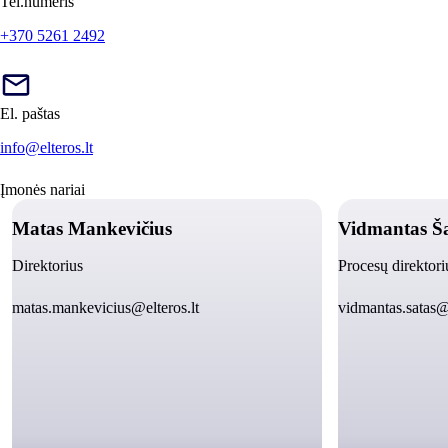
Tel.numeris
+370 5261 2492
El. paštas
info@elteros.lt
Įmonės nariai
Matas Mankevičius
Vidmantas Š
Direktorius
Procesų direktori
matas.mankevicius@elteros.lt
vidmantas.satas@e