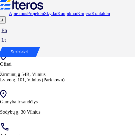
Apie mus
Projektai
Skydai
Kaupikliai
Karjera
Kontaktai
Lt
Susisiekime
En
Lt
Esame pasiruošę aptarti jūsų poreikius ir rasti geriausius sprendimus.
Susisiekti
Ofisai
Žirmūnų g 54B, Vilnius
Lvivo g. 101, Vilnius (Park town)
Gamyba ir sandėlys
Sodybų g. 30 Vilnius