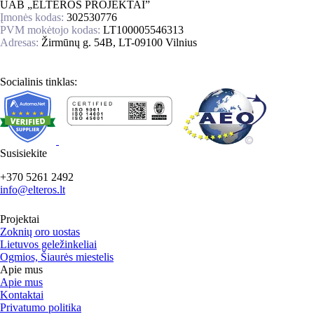
UAB „ELTEROS PROJEKTAI”
Įmonės kodas:
302530776
PVM mokėtojo kodas:
LT100005546313
Adresas:
Žirmūnų g. 54B, LT-09100 Vilnius
Socialinis tinklas:
Susisiekite
+370 5261 2492
info@elteros.lt
Projektai
Zoknių oro uostas
Lietuvos geležinkeliai
Ogmios, Šiaurės miestelis
Apie mus
Apie mus
Kontaktai
Privatumo politika