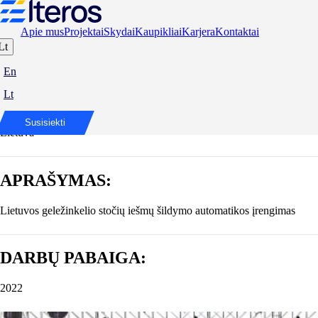
Apie mus
Projektai
Skydai
Kaupikliai
Karjera
Kontaktai
Lt
Lietuvos geležinkeliai
En
Lt
ADRESAS:
Susisiekti
Lietuva
APRAŠYMAS:
Lietuvos geležinkelio stočių iešmų šildymo automatikos įrengimas
DARBŲ PABAIGA:
2022