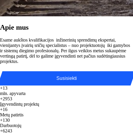
Apie mus
Esame aukštos kvalifikacijos inžinerinių sprendimų ekspertai,
vienijantys įvairių sričių specialistus – nuo projektuotojų iki gamybos
ir sistemų diegimo profesionalų. Per ilgus veiklos metus sukaupėme
vertingą patirtį, dėl to galime įgyvendinti net pačius sudėtingiausius
projektus.
Susisiekti
+13
mln. apyvarta
+2953
Įgyvendintų projektų
+16
Metų patirtis
+130
Darbuotojų
+6243