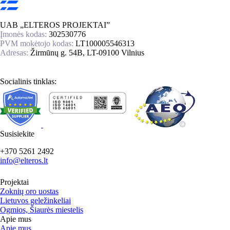
UAB „ELTEROS PROJEKTAI”
Įmonės kodas:
302530776
PVM mokėtojo kodas:
LT100005546313
Adresas:
Žirmūnų g. 54B, LT-09100 Vilnius
Socialinis tinklas:
Susisiekite
+370 5261 2492
info@elteros.lt
Projektai
Zoknių oro uostas
Lietuvos geležinkeliai
Ogmios, Šiaurės miestelis
Apie mus
Apie mus