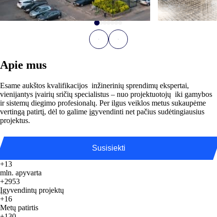
Apie mus
Esame aukštos kvalifikacijos inžinerinių sprendimų ekspertai,
vienijantys įvairių sričių specialistus – nuo projektuotojų iki gamybos
ir sistemų diegimo profesionalų. Per ilgus veiklos metus sukaupėme
vertingą patirtį, dėl to galime įgyvendinti net pačius sudėtingiausius
projektus.
Susisiekti
+13
mln. apyvarta
+2953
Įgyvendintų projektų
+16
Metų patirtis
+130