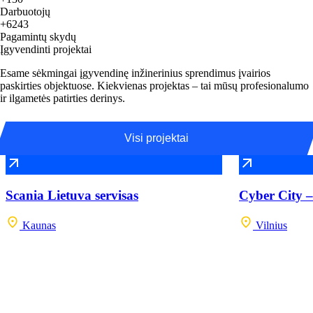
Darbuotojų
+6243
Pagamintų skydų
Įgyvendinti projektai
Esame sėkmingai įgyvendinę inžinerinius sprendimus įvairios
paskirties objektuose. Kiekvienas projektas – tai mūsų profesionalumo
ir ilgametės patirties derinys.
Visi projektai
Scania Lietuva servisas
Cyber City –
Kaunas
Vilnius