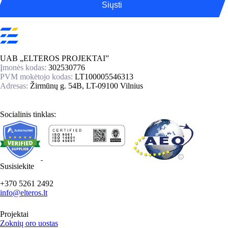
Siųsti
UAB „ELTEROS PROJEKTAI”
Įmonės kodas:
302530776
PVM mokėtojo kodas:
LT100005546313
Adresas:
Žirmūnų g. 54B, LT-09100 Vilnius
Socialinis tinklas:
Susisiekite
+370 5261 2492
info@elteros.lt
Projektai
Zoknių oro uostas