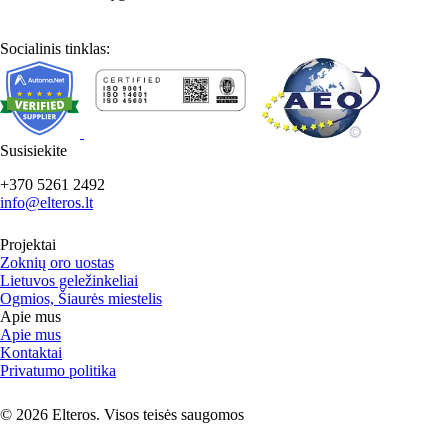
Socialinis tinklas:
Susisiekite
+370 5261 2492
info@elteros.lt
Projektai
Zoknių oro uostas
Lietuvos geležinkeliai
Ogmios, Šiaurės miestelis
Apie mus
Apie mus
Kontaktai
Privatumo politika
© 2026 Elteros. Visos teisės saugomos