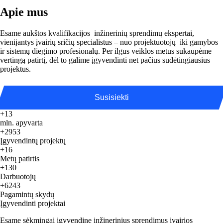
Apie mus
Esame aukštos kvalifikacijos inžinerinių sprendimų ekspertai,
vienijantys įvairių sričių specialistus – nuo projektuotojų iki gamybos
ir sistemų diegimo profesionalų. Per ilgus veiklos metus sukaupėme
vertingą patirtį, dėl to galime įgyvendinti net pačius sudėtingiausius
projektus.
Susisiekti
+13
mln. apyvarta
+2953
Įgyvendintų projektų
+16
Metų patirtis
+130
Darbuotojų
+6243
Pagamintų skydų
Įgyvendinti projektai
Esame sėkmingai įgyvendinę inžinerinius sprendimus įvairios