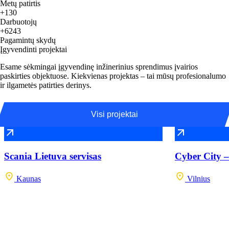
Metų patirtis
+130
Darbuotojų
+6243
Pagamintų skydų
Įgyvendinti projektai
Esame sėkmingai įgyvendinę inžinerinius sprendimus įvairios
paskirties objektuose. Kiekvienas projektas – tai mūsų profesionalumo
ir ilgametės patirties derinys.
Visi projektai
Scania Lietuva servisas
Cyber City –
Kaunas
Vilnius