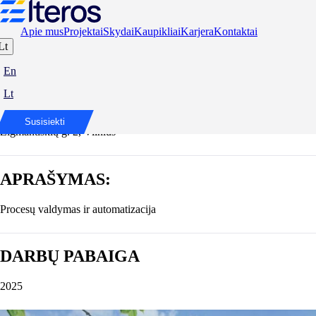
Apie mus
Projektai
Skydai
Kaupikliai
Karjera
Kontaktai
Lt
EURO vaistinės logistikos centras
En
Lt
ADRESAS:
Susisiekti
Zigmantiškių g. 2, Vilnius
APRAŠYMAS:
Procesų valdymas ir automatizacija
DARBŲ PABAIGA
2025