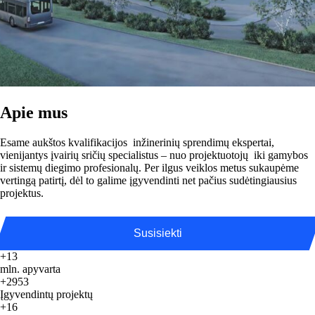
Apie mus
Esame aukštos kvalifikacijos inžinerinių sprendimų ekspertai,
vienijantys įvairių sričių specialistus – nuo projektuotojų iki gamybos
ir sistemų diegimo profesionalų. Per ilgus veiklos metus sukaupėme
vertingą patirtį, dėl to galime įgyvendinti net pačius sudėtingiausius
projektus.
Susisiekti
+13
mln. apyvarta
+2953
Įgyvendintų projektų
+16