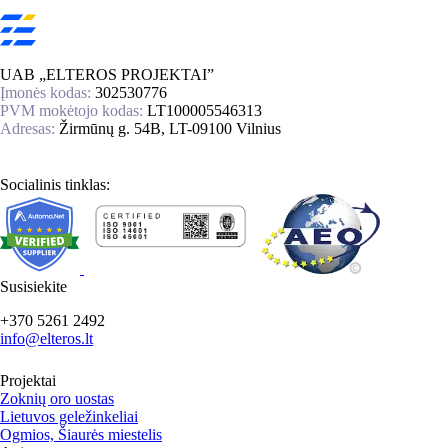
UAB „ELTEROS PROJEKTAI”
Įmonės kodas:
302530776
PVM mokėtojo kodas:
LT100005546313
Adresas:
Žirmūnų g. 54B, LT-09100 Vilnius
Socialinis tinklas:
Susisiekite
+370 5261 2492
info@elteros.lt
Projektai
Zoknių oro uostas
Lietuvos geležinkeliai
Ogmios, Šiaurės miestelis