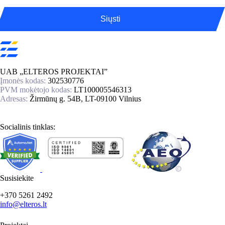
Siųsti
UAB „ELTEROS PROJEKTAI”
Įmonės kodas:
302530776
PVM mokėtojo kodas:
LT100005546313
Adresas:
Žirmūnų g. 54B, LT-09100 Vilnius
Socialinis tinklas:
Susisiekite
+370 5261 2492
info@elteros.lt