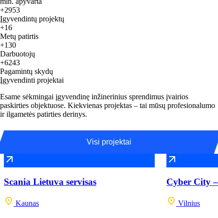
mln. apyvarta
+2953
Įgyvendintų projektų
+16
Metų patirtis
+130
Darbuotojų
+6243
Pagamintų skydų
Įgyvendinti projektai
Esame sėkmingai įgyvendinę inžinerinius sprendimus įvairios
paskirties objektuose. Kiekvienas projektas – tai mūsų profesionalumo
ir ilgametės patirties derinys.
Visi projektai
Scania Lietuva servisas
Cyber City –
Kaunas
Vilnius