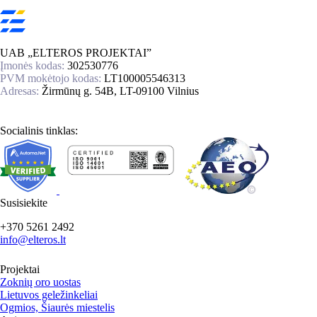
UAB „ELTEROS PROJEKTAI”
Įmonės kodas:
302530776
PVM mokėtojo kodas:
LT100005546313
Adresas:
Žirmūnų g. 54B, LT-09100 Vilnius
Socialinis tinklas:
Susisiekite
+370 5261 2492
info@elteros.lt
Projektai
Zoknių oro uostas
Lietuvos geležinkeliai
Ogmios, Šiaurės miestelis