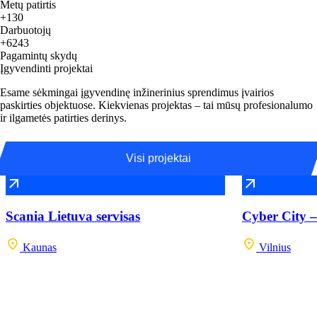
Metų patirtis
+130
Darbuotojų
+6243
Pagamintų skydų
Įgyvendinti projektai
Esame sėkmingai įgyvendinę inžinerinius sprendimus įvairios
paskirties objektuose. Kiekvienas projektas – tai mūsų profesionalumo
ir ilgametės patirties derinys.
Visi projektai
Scania Lietuva servisas
Cyber City –
Kaunas
Vilnius