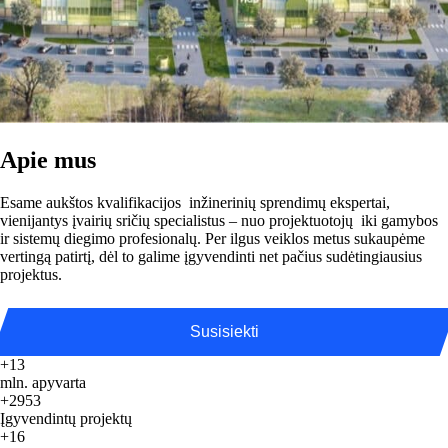
Apie mus
Esame aukštos kvalifikacijos inžinerinių sprendimų ekspertai,
vienijantys įvairių sričių specialistus – nuo projektuotojų iki gamybos
ir sistemų diegimo profesionalų. Per ilgus veiklos metus sukaupėme
vertingą patirtį, dėl to galime įgyvendinti net pačius sudėtingiausius
projektus.
Susisiekti
+13
mln. apyvarta
+2953
Įgyvendintų projektų
+16