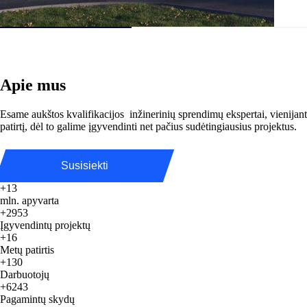
Apie mus
Esame aukštos kvalifikacijos inžinerinių sprendimų ekspertai, vienijant
patirtį, dėl to galime įgyvendinti net pačius sudėtingiausius projektus.
Susisiekti
+13
mln. apyvarta
+2953
Įgyvendintų projektų
+16
Metų patirtis
+130
Darbuotojų
+6243
Pagamintų skydų