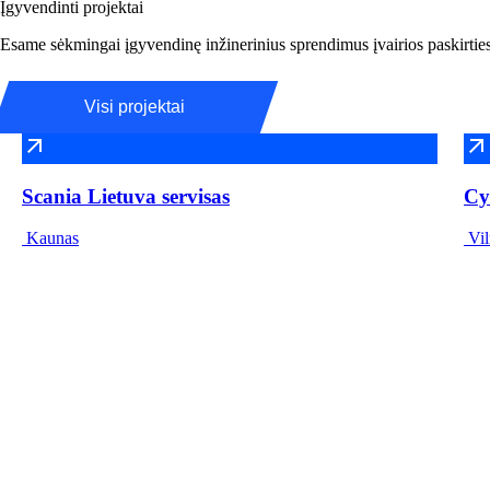
Įgyvendinti projektai
Esame sėkmingai įgyvendinę inžinerinius sprendimus įvairios paskirties
Visi projektai
Scania Lietuva servisas
Cy
Kaunas
Vil