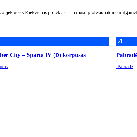
 objektuose. Kiekvienas projektas – tai mūsų profesionalumo ir ilgametė
ber City – Sparta IV (D) korpusas
Pabradės
nius
Pabradė