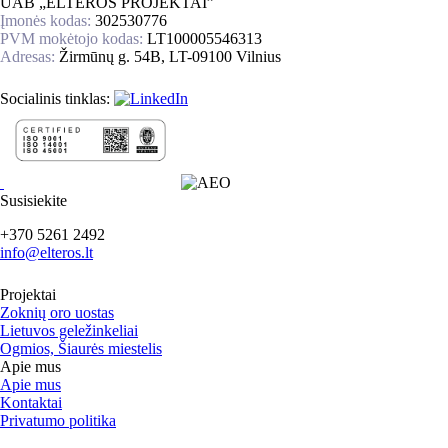
UAB „ELTEROS PROJEKTAI”
Įmonės kodas:
302530776
PVM mokėtojo kodas:
LT100005546313
Adresas:
Žirmūnų g. 54B, LT-09100 Vilnius
Socialinis tinklas:
Susisiekite
+370 5261 2492
info@elteros.lt
Projektai
Zoknių oro uostas
Lietuvos geležinkeliai
Ogmios, Šiaurės miestelis
Apie mus
Apie mus
Kontaktai
Privatumo politika