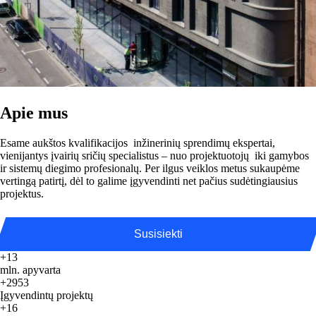
Apie mus
Esame aukštos kvalifikacijos inžinerinių sprendimų ekspertai,
vienijantys įvairių sričių specialistus – nuo projektuotojų iki gamybos
ir sistemų diegimo profesionalų. Per ilgus veiklos metus sukaupėme
vertingą patirtį, dėl to galime įgyvendinti net pačius sudėtingiausius
projektus.
Susisiekti
+13
mln. apyvarta
+2953
Įgyvendintų projektų
+16