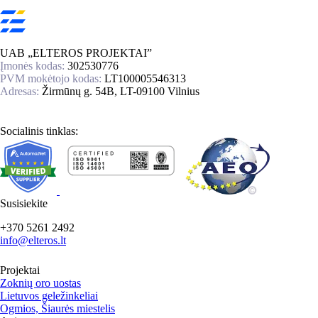
UAB „ELTEROS PROJEKTAI”
Įmonės kodas:
302530776
PVM mokėtojo kodas:
LT100005546313
Adresas:
Žirmūnų g. 54B, LT-09100 Vilnius
Socialinis tinklas:
Susisiekite
+370 5261 2492
info@elteros.lt
Projektai
Zoknių oro uostas
Lietuvos geležinkeliai
Ogmios, Šiaurės miestelis