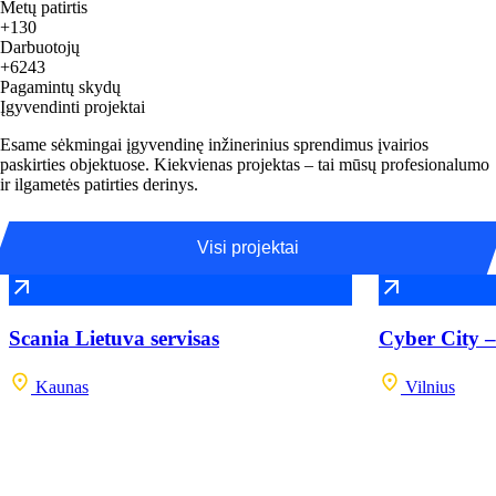
Metų patirtis
+130
Darbuotojų
+6243
Pagamintų skydų
Įgyvendinti projektai
Esame sėkmingai įgyvendinę inžinerinius sprendimus įvairios
paskirties objektuose. Kiekvienas projektas – tai mūsų profesionalumo
ir ilgametės patirties derinys.
Visi projektai
Scania Lietuva servisas
Cyber City –
Kaunas
Vilnius