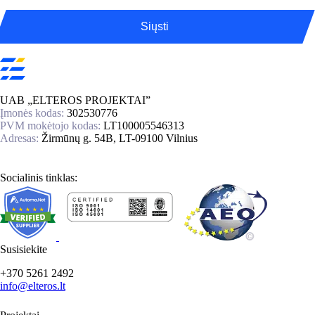
Siųsti
UAB „ELTEROS PROJEKTAI”
Įmonės kodas:
302530776
PVM mokėtojo kodas:
LT100005546313
Adresas:
Žirmūnų g. 54B, LT-09100 Vilnius
Socialinis tinklas:
Susisiekite
+370 5261 2492
info@elteros.lt