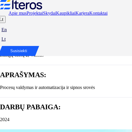
Apie mus
Projektai
Skydai
Kaupikliai
Karjera
Kontaktai
Lt
Vilniaus Universiteto Medicinos Fakultetas
En
Lt
ADRESAS:
Susisiekti
Žaliųjų ežerų 2, Vilnius
APRAŠYMAS:
Procesų valdymas ir automatizacija ir sipnos srovės
DARBŲ PABAIGA:
2024