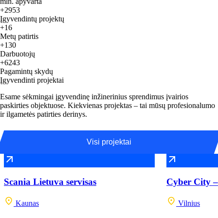
mln. apyvarta
+2953
Įgyvendintų projektų
+16
Metų patirtis
+130
Darbuotojų
+6243
Pagamintų skydų
Įgyvendinti projektai
Esame sėkmingai įgyvendinę inžinerinius sprendimus įvairios
paskirties objektuose. Kiekvienas projektas – tai mūsų profesionalumo
ir ilgametės patirties derinys.
Visi projektai
Scania Lietuva servisas
Cyber City –
Kaunas
Vilnius