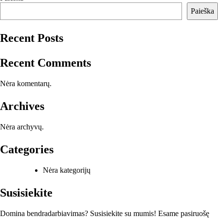
įrašų
Paieška
Recent Posts
Recent Comments
Nėra komentarų.
Archives
Nėra archyvų.
Categories
Nėra kategorijų
Susisiekite
Domina bendradarbiavimas? Susisiekite su mumis! Esame pasiruošę