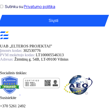
Sutinku su
Privatumo politika
Siųsti
UAB „ELTEROS PROJEKTAI”
Įmonės kodas:
302530776
PVM mokėtojo kodas:
LT100005546313
Adresas:
Žirmūnų g. 54B, LT-09100 Vilnius
Socialinis tinklas:
Susisiekite
+370 5261 2492