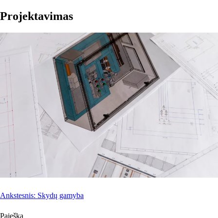
Projektavimas
Navigacija
Ankstesnis:
Skydų gamyba
tarp
Paieška