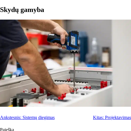
Skydų gamyba
Navigacija
Ankstesnis:
Sistemų diegimas
Kitas:
Projektavimas
tarp
Paieška