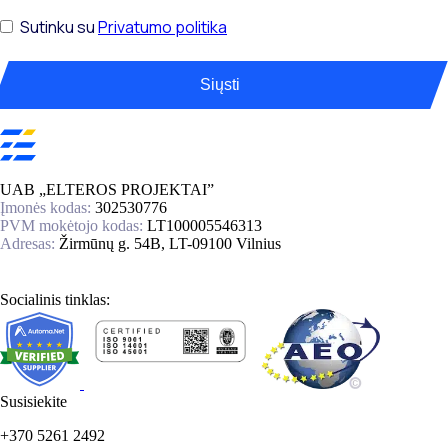
Sutinku su
Privatumo politika
Siųsti
UAB „ELTEROS PROJEKTAI”
Įmonės kodas:
302530776
PVM mokėtojo kodas:
LT100005546313
Adresas:
Žirmūnų g. 54B, LT-09100 Vilnius
Socialinis tinklas:
Susisiekite
+370 5261 2492