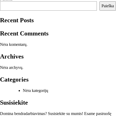
įrašų
Paieška
Recent Posts
Recent Comments
Nėra komentarų.
Archives
Nėra archyvų.
Categories
Nėra kategorijų
Susisiekite
Domina bendradarbiavimas? Susisiekite su mumis! Esame pasiruošę