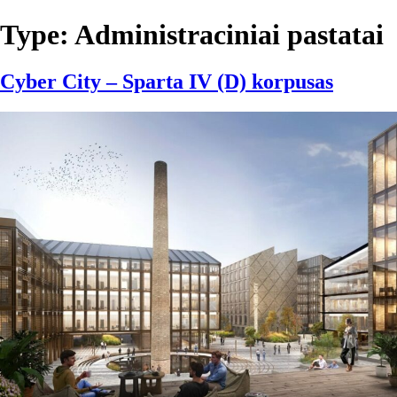
Type:
Administraciniai pastatai
Cyber City – Sparta IV (D) korpusas