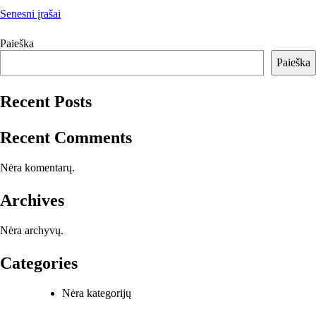
Navigacija
Senesni įrašai
tarp
Paieška
įrašų
Paieška
Recent Posts
Recent Comments
Nėra komentarų.
Archives
Nėra archyvų.
Categories
Nėra kategorijų